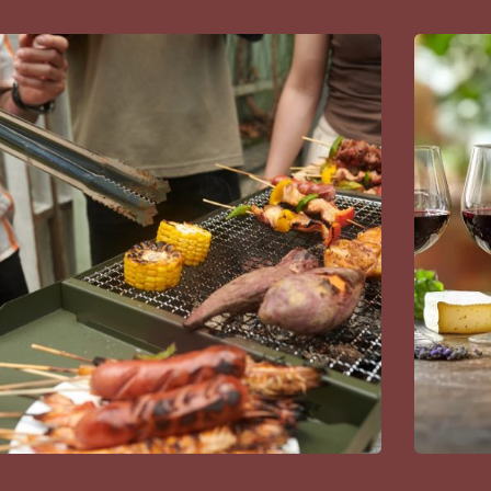
 vins choisir pour un barbecue entre amis ?
Quels sont 
vins du Rh