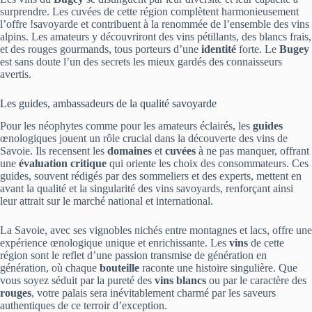
surprendre. Les cuvées de cette région complètent harmonieusement
l’offre !savoyarde et contribuent à la renommée de l’ensemble des vins
alpins. Les amateurs y découvriront des vins pétillants, des blancs frais,
et des rouges gourmands, tous porteurs d’une
identité
forte. Le
Bugey
est sans doute l’un des secrets les mieux gardés des connaisseurs
avertis.
Les guides, ambassadeurs de la qualité savoyarde
Pour les néophytes comme pour les amateurs éclairés, les
guides
œnologiques jouent un rôle crucial dans la découverte des vins de
Savoie. Ils recensent les
domaines
et
cuvées
à ne pas manquer, offrant
une
évaluation critique
qui oriente les choix des consommateurs. Ces
guides, souvent rédigés par des sommeliers et des experts, mettent en
avant la qualité et la singularité des vins savoyards, renforçant ainsi
leur attrait sur le marché national et international.
La Savoie, avec ses vignobles nichés entre montagnes et lacs, offre une
expérience œnologique unique et enrichissante. Les
vins
de cette
région sont le reflet d’une passion transmise de génération en
génération, où chaque
bouteille
raconte une histoire singulière. Que
vous soyez séduit par la pureté des
vins blancs
ou par le caractère des
rouges
, votre palais sera inévitablement charmé par les saveurs
authentiques de ce terroir d’exception.