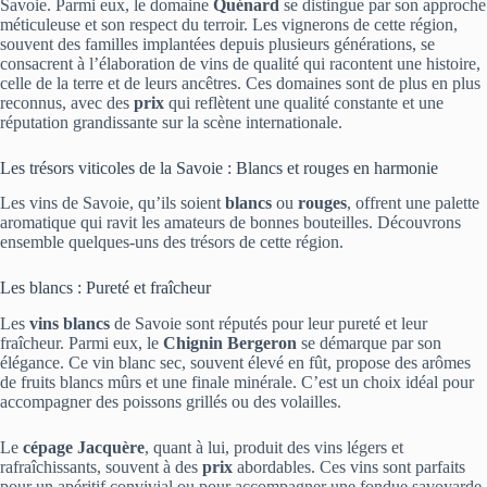
Savoie. Parmi eux, le domaine
Quénard
se distingue par son approche
méticuleuse et son respect du terroir. Les vignerons de cette région,
souvent des familles implantées depuis plusieurs générations, se
consacrent à l’élaboration de vins de qualité qui racontent une histoire,
celle de la terre et de leurs ancêtres. Ces domaines sont de plus en plus
reconnus, avec des
prix
qui reflètent une qualité constante et une
réputation grandissante sur la scène internationale.
Les trésors viticoles de la Savoie : Blancs et rouges en harmonie
Les vins de Savoie, qu’ils soient
blancs
ou
rouges
, offrent une palette
aromatique qui ravit les amateurs de bonnes bouteilles. Découvrons
ensemble quelques-uns des trésors de cette région.
Les blancs : Pureté et fraîcheur
Les
vins blancs
de Savoie sont réputés pour leur pureté et leur
fraîcheur. Parmi eux, le
Chignin Bergeron
se démarque par son
élégance. Ce vin blanc sec, souvent élevé en fût, propose des arômes
de fruits blancs mûrs et une finale minérale. C’est un choix idéal pour
accompagner des poissons grillés ou des volailles.
Le
cépage Jacquère
, quant à lui, produit des vins légers et
rafraîchissants, souvent à des
prix
abordables. Ces vins sont parfaits
pour un apéritif convivial ou pour accompagner une fondue savoyarde.